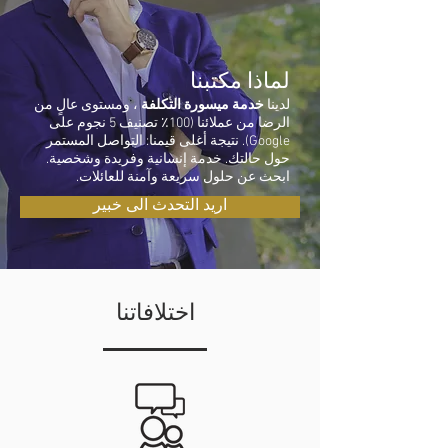
لماذا مكتبنا
لدينا
خدمة ميسورة التكلفة
، ومستوى عالٍ من
الرضا من عملائنا (100٪ تصنيف 5 نجوم على
Google). نتيجة أغلى قيمنا: التواصل المستمر
حول حالتك. خدمة إنسانية وفريدة وشخصية.
ابحث عن حلول سريعة وآمنة للعائلات.
اريد التحدث الى خبير
اختلافاتنا