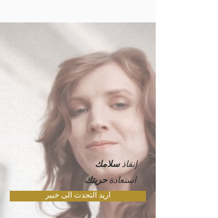
إنقاذ
سلامك
استعادة
حريتك
اريد التحدث الى خبير