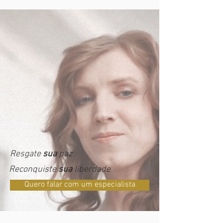
Resgate
sua
paz
Reconquiste
sua
liberdade
Quero falar com um especialista