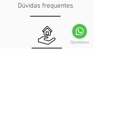
Dúvidas frequentes
“Meus bens”? Como fica o patrimônio do
ex-casal?
Saiba mais
Filhos: E eu com isso?
Saiba mais