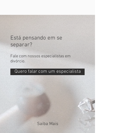
Está pensando em se
separar?
Fale com nossos especialistas em
divórcio.
Quero falar com um especialista
Saiba Mais