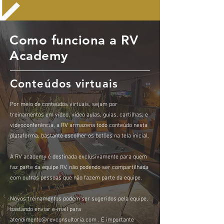
Como funciona a RV
Academy
Conteúdos virtuais
Por meio de conteúdos virtuais, sejam por
treinamentos em vídeo, vídeo aulas, guias, cartilhas, e
videoconferência, a RV armazena todo conteúdo nesta
plataforma, bastante escolher os botões na tela inicial.
A RV academy é destinada exclusivamente para quem
faz parte da equipe RV, não podendo ser compartilhada
com outras pessoas que não fazem parte da equipe.
Novos treinamentos podem ser sugeridos pela equipe,
bastando enviar e-mail para
atendimento@revconsultoria.com
. É importante