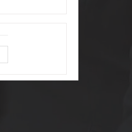
presário que queria
trar um projeto