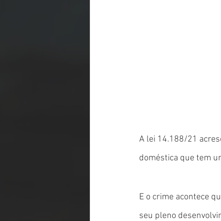
A lei 14.188/21 acres
doméstica que tem u
E o crime acontece q
seu pleno desenvolvi