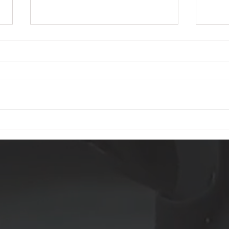
Dia dos Namorados e você não
O em
tem um contrato de namoro?
regis
Que tipo de empresário é você?