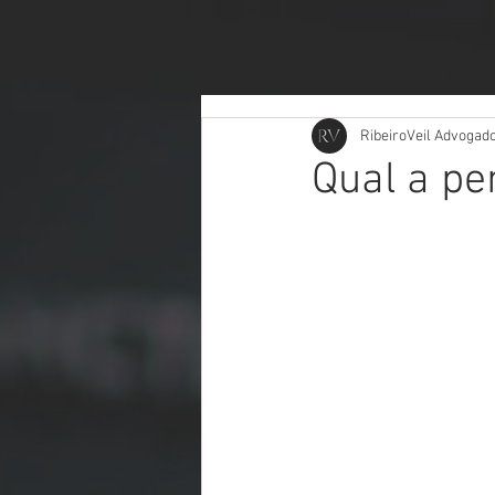
RibeiroVeil Advogad
Qual a pe