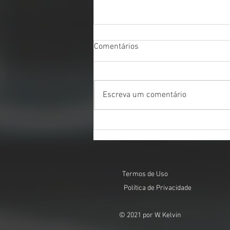
Comentários
Escreva um comentário
Você Conhece Seus Direitos
Trabalhistas? 7 Situações Que
Podem Gerar Indenização
Termos de Uso
Política de Privacidade
© 2021 por W. Kelvin