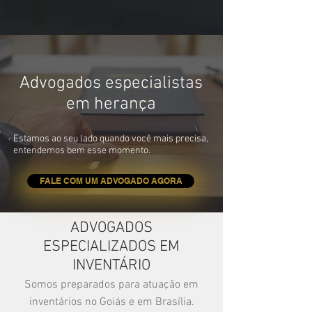
Advogados especialistas
em herança
Estamos ao seu lado quando você mais precisa,
entendemos bem esse momento.
FALE COM UM ADVOGADO AGORA
ADVOGADOS
ESPECIALIZADOS EM
INVENTÁRIO
Somos preparados para atuação em
inventários no Goiás e em Brasília.