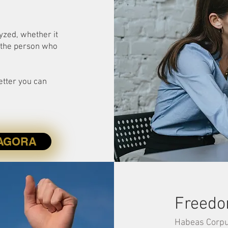
yzed, whether it
f the person who
etter you can
 AGORA
Freedo
Habeas Corpus