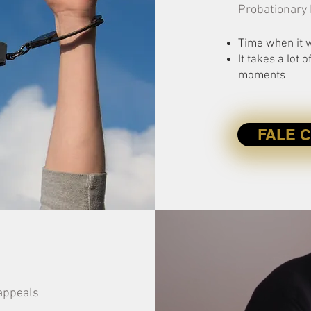
Probationary
Time when it w
It takes a lot
moments
FALE 
 appeals