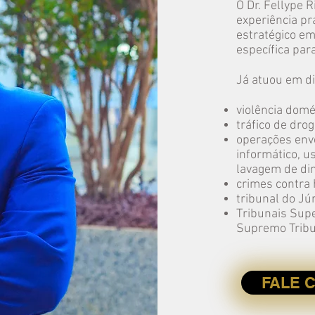
O Dr. Fellype 
experiência pr
estratégico e
específica par
Já atuou em d
violência domé
tráfico de drog
operações envo
informático, u
lavagem de din
crimes contra 
tribunal do Júr
Tribunais Supe
Supremo Tribu
FALE 