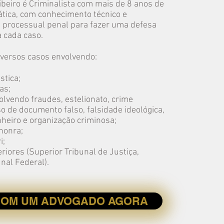
Ribeiro é Criminalista com mais de 8 anos de
ática, com conhecimento técnico e
m processual penal para fazer uma defesa
a cada caso.
iversos casos envolvendo:
stica;
as;
lvendo fraudes, estelionato, crime
so de documento falso, falsidade ideológica,
heiro e organização criminosa;
honra;
i;
riores (Superior Tribunal de Justiça,
nal Federal).
COM UM ADVOGADO AGORA