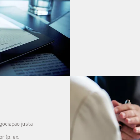
gociação justa
 (p. ex.