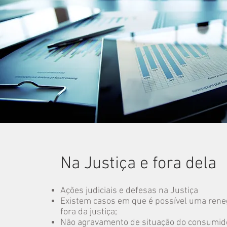
Na Justiça e fora dela
Ações judiciais e defesas na Justiça
Existem casos em que é possível uma rene
fora da justiça;
Não agravamento de situação do consumidor