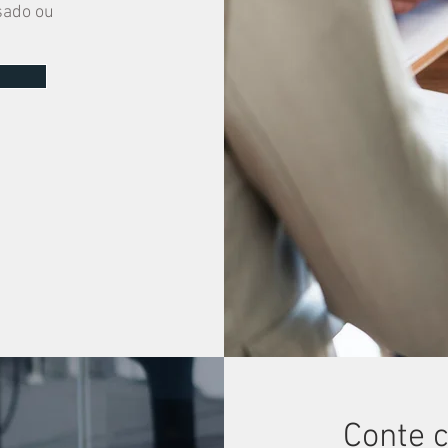
sado ou
Conte 