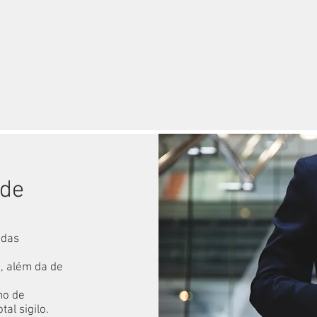
ade
 das
, além da de
mo de
al sigilo.