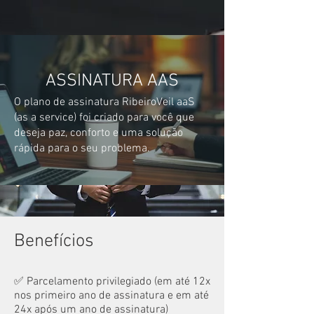
ASSINATURA AAS
O plano de assinatura RibeiroVeil aaS
(as a service) foi criado para você que
deseja paz, conforto e uma solução
rápida para o seu problema.
Benefícios
​✅ Parcelamento privilegiado (em até 12x
nos primeiro ano de assinatura e em até
24x após um ano de assinatura)