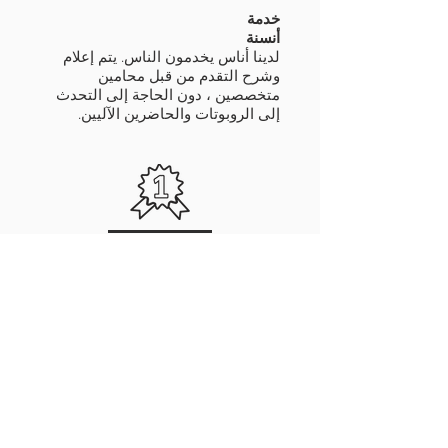
خدمة
أنسنة
لدينا أناس يخدمون الناس. يتم إعلام
وشرح التقدم من قبل محامين
متخصصين ، دون الحاجة إلى التحدث
إلى الروبوتات والحاضرين الآليين.
الجودة
و
تفوق
يهتم محامونا بالتفاصيل. تتم مراجعة كل
طلب مكتوب من قبل العديد من الخبراء
، مما يقلل من حدوث الخطأ البشري
ويزيد من فرص النجاح.