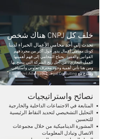
خلف كل CNPJ هناك شخص
تحدث إلى أحد محامي الأعمال الخبراء لدينا.
كونك محامي أعمال يدور حول أكثر من مجرد فهم
القوانين والعقود. يحتاج المحامي إلى فهم أهميتها
للعمل التجاري ، من أجل ربح الشركة التي ينصح بها.
ومن هنا تأتي أهمية وجود محترف تعاوني واستباقي
ومبدع مع RibeiroVeil Advogados Legal Consulting.
نصائح واستراتيجيات
المتابعة في الاجتماعات الداخلية والخارجية
التحليل التشخيصي لتحديد النقاط الرئيسية
للتحسين
المشورة الديناميكية من خلال مجموعات
الاتصال وتبادل المعلومات